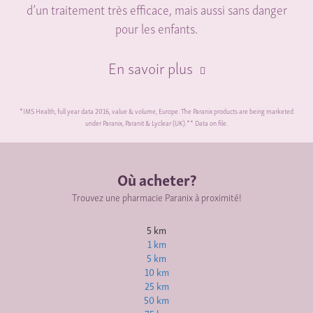
d’un traitement très efficace, mais aussi sans danger
pour les enfants.
En savoir plus
*IMS Health, full year data 2016, value & volume, Europe. The Paranix products are being marketed
under Paranix, Paranit & Lyclear (UK).** Data on file
.
Où acheter?
Trouvez une pharmacie Paranix à proximité!
5 km
1 km
5 km
10 km
25 km
50 km