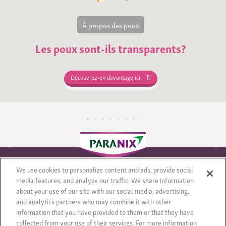
À propos des poux
Les poux sont-ils transparents?
Découvrez-en davantage ici
We use cookies to personalize content and ads, provide social
media features, and analyze our traffic. We share information
about your use of our site with our social media, advertising,
© 2017 - All rights reserved
Privacy Notice
Cookie Statement
and analytics partners who may combine it with other
information that you have provided to them or that they have
Cookie List
Mentions légales
Sitemap
collected from your use of their services. For more information