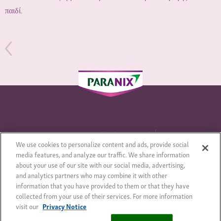
παιδί.
© 2018 - All rights reserved
We use cookies to personalize content and ads, provide social
Πολιτική Προστασίας Προσωπικών Δεδομένων & Πολιτική
media features, and analyze our traffic. We share information
Cookies
about your use of our site with our social media, advertising,
Όροι & Προϋποθέσεις Χρήσης
Privacy Notice
and analytics partners who may combine it with other
information that you have provided to them or that they have
Cookie Statement
Cookie List
Sitemap
collected from your use of their services. For more information
visit our
Privacy Notice