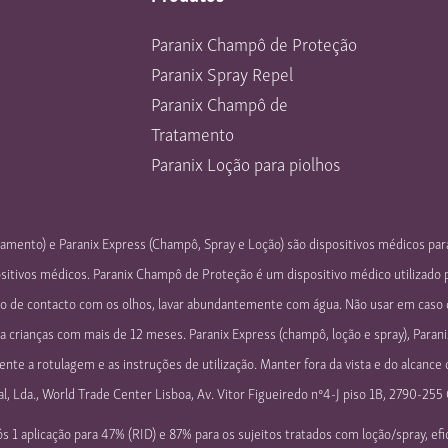
Paranix Champô de Proteção
Paranix Spray Repel
Paranix Champô de
Tratamento
Paranix Loção para piolhos
amento) e Paranix Express (Champô, Spray e Loção) são dispositivos médicos pa
sitivos médicos. Paranix Champô de Proteção é um dispositivo médico utilizado 
so de contacto com os olhos, lavar abundantemente com água. Não usar em caso d
ra crianças com mais de 12 meses. Paranix Express (champô, loção e spray), Pa
nte a rotulagem e as instruções de utilização. Manter fora da vista e do alcance
l, Lda., World Trade Center Lisboa, Av. Vitor Figueiredo nº4-J piso 1B, 2790-255
 1 aplicação para 47% (RID) e 87% para os sujeitos tratados com loção/spray, ef