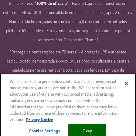
Gama Express:
"100% de eficácia"
- Paranix Express demonstrou, em
estudos in-vitro, 100% de mortalidade em piolhos e lêndeas, após 2 minutos.
Num estudo in-vivo, após uma única aplicação, não foram encontrados
piolhos e lêndeas vivos. Em alguns casos, um segundo tratamento poderá
ser necessário. Data on file. Champô
“Protege de reinfestações até 72 horas” - A proteção LPF e atividade
pediculicida foi demonstrada ex-vivo. Utilize produto suficiente e penteie
cuidadosamente até remover à totalidade das lêndeas. Em caso de
reinfestação ou infestação atípica, o tratamento deve ser repetido.
We use cookies to personalize content and ads, provide social
media features, and analyze our traffic. We share information
© 2018 – Todos os direitos reservados
Política de Privacidade
about your use of our site with our social media, advertising,
Informação Legal
Sitemap
Privacy Notice
and analytics partners who may combine it with other
information that you have provided to them or that they have
Cookie Statement
Cookie List
collected from your use of their services. For more information
visit our
Privacy Notice
Cookies Settings
Cookies Settings
Okay