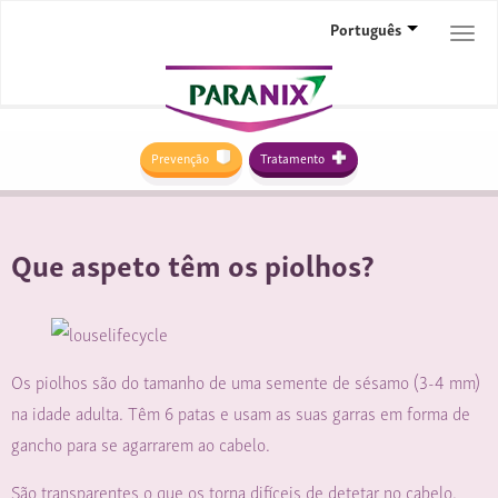
Português
Togg
navi
Prevenção
Tratamento
Que aspeto têm os piolhos?
Os piolhos são do tamanho de uma semente de sésamo (3-4 mm)
na idade adulta. Têm 6 patas e usam as suas garras em forma de
gancho para se agarrarem ao cabelo.
São transparentes o que os torna difíceis de detetar no cabelo.