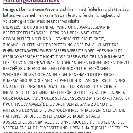
Perrigo ist bemüht diese Website und ihren Inhalt fehlerfrei und aktuell zu
halten; wir übernehmen keine Gewährleistung für die Richtigkeit und
Vollständigkeit der Website und Ihres Inhalts.
DIE WEBSITE UND IHR INHALT WIRD OHNE MÄNGELGEWÄHR
BEREITGESTELLT (“AS IS”). PERRIGO ÜBERNIMMT KEINE
GEWÄHRLEISTUNG FÜR VOLLSTÄNDIGKEIT; RICHTIGKEIT;
ZUGÄNGLICHKEIT; NICHT-VERLETZUNG ODER TAUGLICHKEIT FÜR
EINEN BESTIMMTEN ZWECK DIESER WEBSITE ODER IHRES INHALTS.
PERRIGO VERSICHERT NICHT, DASS DIESE WEBSITE UND IHR INHALT
FREI IST VON VIREN; WÜRMERN ODER ANDEREN KODIERUNGEN, DIE ZU
BESCHÄDIGUNGEN ODER ZERSTÖRUNGEN FÜHREN KÖNNEN.
WEDER PERRIGO, NOCH ANDERE UNTERNEHMEN DER PERRIGO
PHARMA GROUP, ODER ANDERE PARTEIEN, DIE AN DER ERSCHEINUNG
UND ERSTELLUNG ODER DEM BETRIEB DER WEBSITE UND IHRES
INHALTS BETEILIGT SIND, HAFTEN FÜR DIREKTE, ZUFÄLLIGE, INDIREKTE
ODER FOLGESCHÄDEN ODER SCHADENSERSATZ MIT STRAFCHARAKTER
(“PUNITIVE DAMAGES”), DIE DURCH DEN ZUGANG ZU UND DIE
NUTZUNG DER WEBISTE UND/ODER IHRES INHALTS ENTSTEHEN. DIE
HAFTUNG FÜR DIE VORSTEHENDEN SCHÄDEN IST AUCH
AUSGESCHLOSSEN IM FALL DES UNVERMÖGENS DER NUTZUNG, DES
VERTRAUENS AUF DIE WEBSITE UND IHREN INHALT, JEGLICHER FEHLER