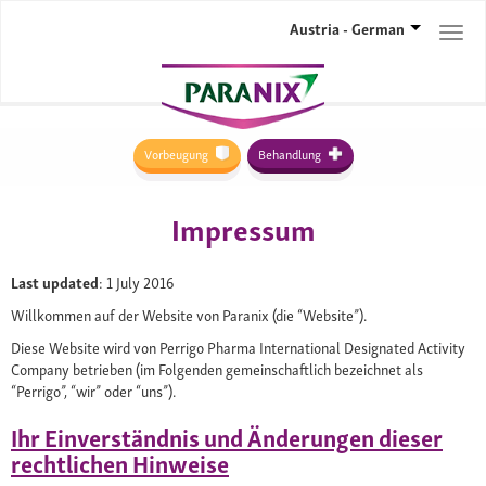
Austria - German
Togg
navi
Vorbeugung
Behandlung
Impressum
Last updated
: 1 July 2016
Willkommen auf der Website von Paranix (die “Website”).
Diese Website wird von Perrigo Pharma International Designated Activity
Company betrieben (im Folgenden gemeinschaftlich bezeichnet als
“Perrigo”, “wir” oder “uns”).
Ihr Einverständnis und Änderungen dieser
rechtlichen Hinweise