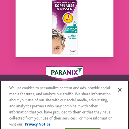
We use cookies to personalize content and ads, provide social
media features, and analyze our traffic. We share information
about your use of our site with our social media, advertising,
© 2018 - All rights reserved
Impressum
Sitemap
and analytics partners who may combine it with other
Privacy Notice
Cookie Statement
Cookie List
information that you have provided to them or that they have
collected from your use of their services. For more information
visit our
Privacy Notice